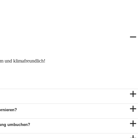
em und klimafreundlich!
ornieren?
altung umbuchen?